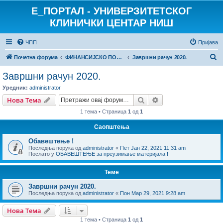
E_ПОРТАЛ - УНИВЕРЗИТЕТСКОГ
КЛИНИЧКИ ЦЕНТАР НИШ
ЧПП
Пријава
П
Почетна форума
ФИНАНСИЈСКО ПОСЛОВАЊЕ
Завршни рачун 2020.
р
Завршни рачун 2020.
е
Уредник:
administrator
т
Претрага
Напредна претрага
Нова Тема
р
1 тема • Страница
1
од
1
а
Саопштења
г
Обавештење !
а
Последња порука од
administrator
«
Пет Јан 22, 2021 11:31 am
Послато у
ОБАВЕШТЕЊЕ за преузимање материјала !
Теме
Завршни рачун 2020.
Последња порука од
administrator
«
Пон Мар 29, 2021 9:28 am
Нова Тема
1 тема • Страница
1
од
1