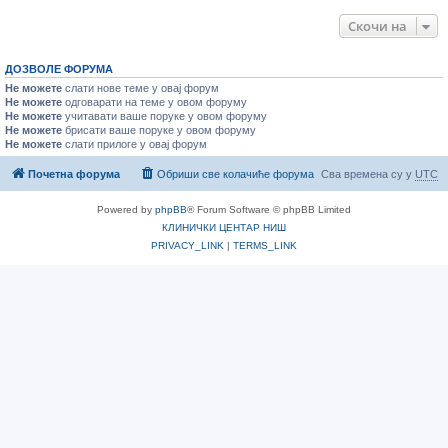
Скочи на
ДОЗВОЛЕ ФОРУМА
Не можете
слати нове теме у овај форум
Не можете
одговарати на теме у овом форуму
Не можете
учитавати ваше поруке у овом форуму
Не можете
брисати ваше поруке у овом форуму
Не можете
слати прилоге у овај форум
Почетна форума
Обриши све колачиће форума
Сва времена су у
UTC
Powered by
phpBB
® Forum Software © phpBB Limited
КЛИНИЧКИ ЦЕНТАР НИШ
PRIVACY_LINK
|
TERMS_LINK