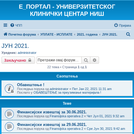
E_ПОРТАЛ - УНИВЕРЗИТЕТСКОГ
КЛИНИЧКИ ЦЕНТАР НИШ
ЧПП
Пријава
П
Почетна форума
УПЛАТЕ - ИСПЛАТЕ
2021. година
ЈУН 2021.
р
ЈУН 2021.
е
Уредник:
administrator
т
Претрага
Напредна претраг
Закључано
р
22 тема • Страница
1
од
1
а
Саопштења
г
Обавештење !
а
Последња порука од
administrator
«
Пет Јан 22, 2021 11:31 am
Послато у
ОБАВЕШТЕЊЕ за преузимање материјала !
Теме
Финансијски извештај за 30.06.2021.
Последња порука од
Finansijska operativa 2
«
Чет Јул 01, 2021 9:32 am
Финансијски извештај за 29.06.2021.
Последња порука од
Finansijska operativa 2
«
Сре Јун 30, 2021 9:42 am