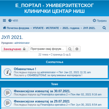
E_ПОРТАЛ - УНИВЕРЗИТЕТСКОГ
КЛИНИЧКИ ЦЕНТАР НИШ
ЧПП
Пријава
П
Почетна форума
УПЛАТЕ - ИСПЛАТЕ
2021. година
ЈУЛ 2021.
р
ЈУЛ 2021.
е
Уредник:
administrator
т
Претрага
Напредна претраг
Закључано
р
22 тема • Страница
1
од
1
а
Саопштења
г
Обавештење !
а
Последња порука од
administrator
«
Пет Јан 22, 2021 11:31 am
Послато у
ОБАВЕШТЕЊЕ за преузимање материјала !
Теме
Финансијски извештај за 30.07.2021.
Последња порука од
Finansijska operativa 2
«
Пон Авг 02, 2021 9:16 am
Финансијски извештај за 29.07.2021
Последња порука од
Finansijska operativa 2
«
Пет Јул 30, 2021 8:54 am