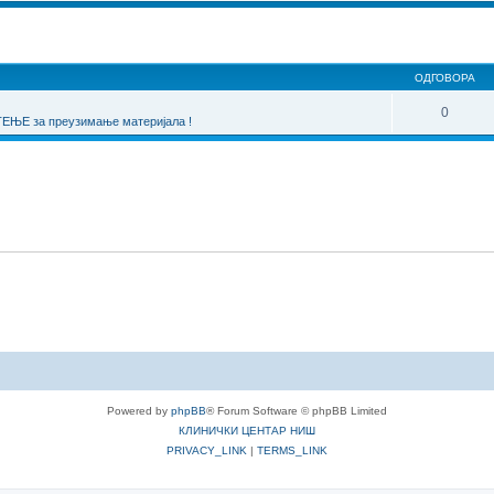
една претрага
ОДГОВОРА
0
ЊЕ за преузимање материјала !
Powered by
phpBB
® Forum Software © phpBB Limited
КЛИНИЧКИ ЦЕНТАР НИШ
PRIVACY_LINK
|
TERMS_LINK