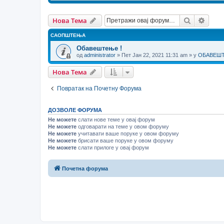
Претрага
Напр
Нова Тема
САОПШТЕЊА
Обавештење !
од
administrator
» Пет Јан 22, 2021 11:31 am » у
ОБАВЕШТЕ
Нова Тема
Повратак на Почетну Форума
ДОЗВОЛЕ ФОРУМА
Не можете
слати нове теме у овај форум
Не можете
одговарати на теме у овом форуму
Не можете
учитавати ваше поруке у овом форуму
Не можете
брисати ваше поруке у овом форуму
Не можете
слати прилоге у овај форум
Почетна форума