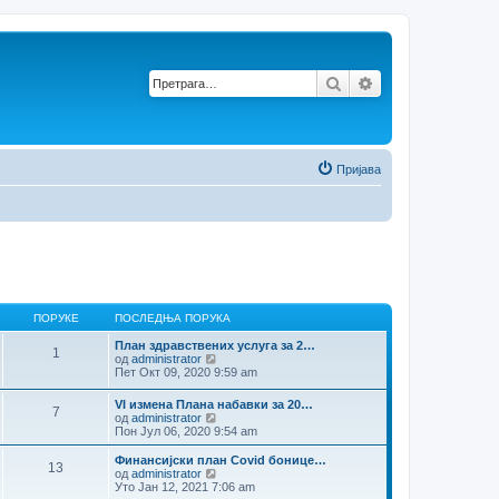
Претрага
Напредна претр
Пријава
ПОРУКЕ
ПОСЛЕДЊА ПОРУКА
План здравствених услуга за 2…
1
П
од
administrator
р
Пет Окт 09, 2020 9:59 am
е
г
VI измена Плана набавки за 20…
7
л
П
од
administrator
е
р
Пон Јул 06, 2020 9:54 am
д
е
п
г
Финансијски план Covid бонице…
о
13
л
П
од
administrator
с
е
р
Уто Јан 12, 2021 7:06 am
л
д