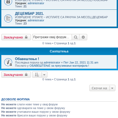
Уредник:
administrator
Теме:
21
ДЕЦЕМБАР 2021.
ИЗВРШЕНЕ УПЛАТЕ – ИСПЛАТЕ СА РАЧУНА ЗА МЕСЕЦ ДЕЦЕМБАР
Уредник:
administrator
Теме:
23
Претрага
Напредна претраг
Закључано
0 тема • Страница
1
од
1
Саопштења
Обавештење !
Последња порука од
administrator
«
Пет Јан 22, 2021 11:31 am
Послато у
ОБАВЕШТЕЊЕ за преузимање материјала !
Закључано
0 тема • Страница
1
од
1
Скочи на
ДОЗВОЛЕ ФОРУМА
Не можете
слати нове теме у овај форум
Не можете
одговарати на теме у овом форуму
Не можете
учитавати ваше поруке у овом форуму
Не можете
брисати ваше поруке у овом форуму