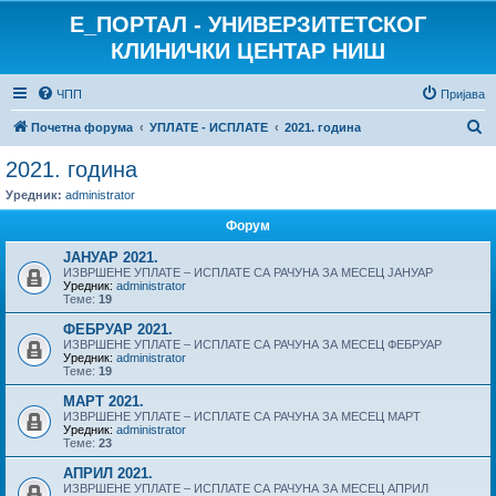
E_ПОРТАЛ - УНИВЕРЗИТЕТСКОГ
КЛИНИЧКИ ЦЕНТАР НИШ
ЧПП
Пријава
П
Почетна форума
УПЛАТЕ - ИСПЛАТЕ
2021. година
р
2021. година
е
Уредник:
administrator
т
Форум
р
ЈАНУАР 2021.
а
ИЗВРШЕНЕ УПЛАТЕ – ИСПЛАТЕ СА РАЧУНА ЗА МЕСЕЦ ЈАНУАР
Уредник:
administrator
г
Теме:
19
а
ФЕБРУАР 2021.
ИЗВРШЕНЕ УПЛАТЕ – ИСПЛАТЕ СА РАЧУНА ЗА МЕСЕЦ ФЕБРУАР
Уредник:
administrator
Теме:
19
МАРТ 2021.
ИЗВРШЕНЕ УПЛАТЕ – ИСПЛАТЕ СА РАЧУНА ЗА МЕСЕЦ МАРТ
Уредник:
administrator
Теме:
23
АПРИЛ 2021.
ИЗВРШЕНЕ УПЛАТЕ – ИСПЛАТЕ СА РАЧУНА ЗА МЕСЕЦ АПРИЛ