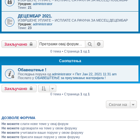
Уредник:
administrator
Теме:
21
ДЕЦЕМБАР 2021.
ИЗВРШЕНЕ УПЛАТЕ – ИСПЛАТЕ СА РАЧУНА ЗА МЕСЕЦ ДЕЦЕМБАР
Уредник:
administrator
Теме:
23
Претрага
Напредна претраг
Закључано
0 тема • Страница
1
од
1
Саопштења
Обавештење !
Последња порука од
administrator
«
Пет Јан 22, 2021 11:31 am
Послато у
ОБАВЕШТЕЊЕ за преузимање материјала !
Закључано
0 тема • Страница
1
од
1
Скочи на
ДОЗВОЛЕ ФОРУМА
Не можете
слати нове теме у овај форум
Не можете
одговарати на теме у овом форуму
Не можете
учитавати ваше поруке у овом форуму
Не можете
брисати ваше поруке у овом форуму