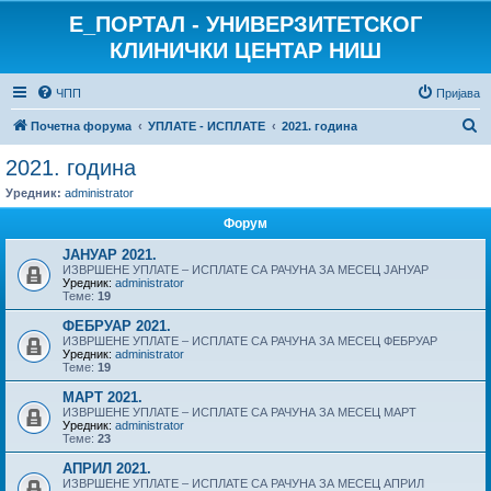
E_ПОРТАЛ - УНИВЕРЗИТЕТСКОГ
КЛИНИЧКИ ЦЕНТАР НИШ
ЧПП
Пријава
П
Почетна форума
УПЛАТЕ - ИСПЛАТЕ
2021. година
р
2021. година
е
Уредник:
administrator
т
Форум
р
ЈАНУАР 2021.
а
ИЗВРШЕНЕ УПЛАТЕ – ИСПЛАТЕ СА РАЧУНА ЗА МЕСЕЦ ЈАНУАР
Уредник:
administrator
г
Теме:
19
а
ФЕБРУАР 2021.
ИЗВРШЕНЕ УПЛАТЕ – ИСПЛАТЕ СА РАЧУНА ЗА МЕСЕЦ ФЕБРУАР
Уредник:
administrator
Теме:
19
МАРТ 2021.
ИЗВРШЕНЕ УПЛАТЕ – ИСПЛАТЕ СА РАЧУНА ЗА МЕСЕЦ МАРТ
Уредник:
administrator
Теме:
23
АПРИЛ 2021.
ИЗВРШЕНЕ УПЛАТЕ – ИСПЛАТЕ СА РАЧУНА ЗА МЕСЕЦ АПРИЛ