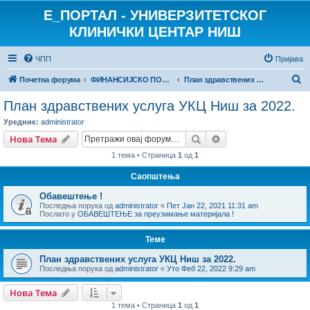
E_ПОРТАЛ - УНИВЕРЗИТЕТСКОГ
КЛИНИЧКИ ЦЕНТАР НИШ
ЧПП
Пријава
П
Почетна форума
ФИНАНСИЈСКО ПОСЛОВАЊЕ
План здравствених услуга УКЦ Ниш за 2022.
р
План здравствених услуга УКЦ Ниш за 2022.
е
Уредник:
administrator
т
Претрага
Напредна претрага
Нова Тема
р
1 тема • Страница
1
од
1
а
Саопштења
г
Обавештење !
а
Последња порука од
administrator
«
Пет Јан 22, 2021 11:31 am
Послато у
ОБАВЕШТЕЊЕ за преузимање материјала !
Теме
План здравствених услуга УКЦ Ниш за 2022.
Последња порука од
administrator
«
Уто Феб 22, 2022 9:29 am
Нова Тема
1 тема • Страница
1
од
1