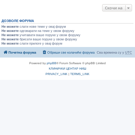
Скочи на
ДОЗВОЛЕ ФОРУМА
Не можете
слати нове теме у овај форум
Не можете
одговарати на теме у овом форуму
Не можете
учитавати ваше поруке у овом форуму
Не можете
брисати ваше поруке у овом форуму
Не можете
слати прилоге у овај форум
Почетна форума
Обриши све колачиће форума
Сва времена су у
UTC
Powered by
phpBB
® Forum Software © phpBB Limited
КЛИНИЧКИ ЦЕНТАР НИШ
PRIVACY_LINK
|
TERMS_LINK