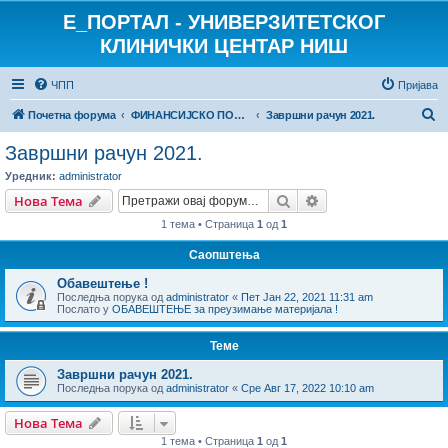
E_ПОРТАЛ - УНИВЕРЗИТЕТСКОГ
КЛИНИЧКИ ЦЕНТАР НИШ
ЧПП
Пријава
П
Почетна форума
ФИНАНСИЈСКО ПОСЛОВАЊЕ
Завршни рачун 2021.
р
Завршни рачун 2021.
е
Уредник:
administrator
т
Претрага
Напредна претрага
Нова Тема
р
1 тема • Страница
1
од
1
а
Саопштења
г
Обавештење !
а
Последња порука од
administrator
«
Пет Јан 22, 2021 11:31 am
Послато у
ОБАВЕШТЕЊЕ за преузимање материјала !
Теме
Завршни рачун 2021.
Последња порука од
administrator
«
Сре Авг 17, 2022 10:10 am
Нова Тема
1 тема • Страница
1
од
1