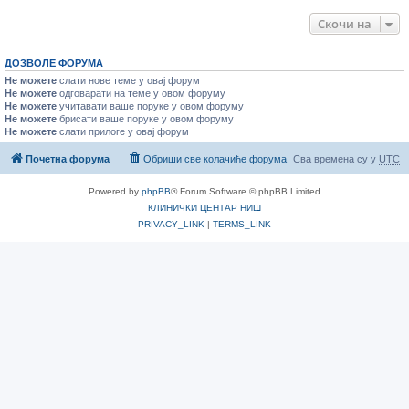
Скочи на
ДОЗВОЛЕ ФОРУМА
Не можете
слати нове теме у овај форум
Не можете
одговарати на теме у овом форуму
Не можете
учитавати ваше поруке у овом форуму
Не можете
брисати ваше поруке у овом форуму
Не можете
слати прилоге у овај форум
Почетна форума
Обриши све колачиће форума
Сва времена су у
UTC
Powered by
phpBB
® Forum Software © phpBB Limited
КЛИНИЧКИ ЦЕНТАР НИШ
PRIVACY_LINK
|
TERMS_LINK