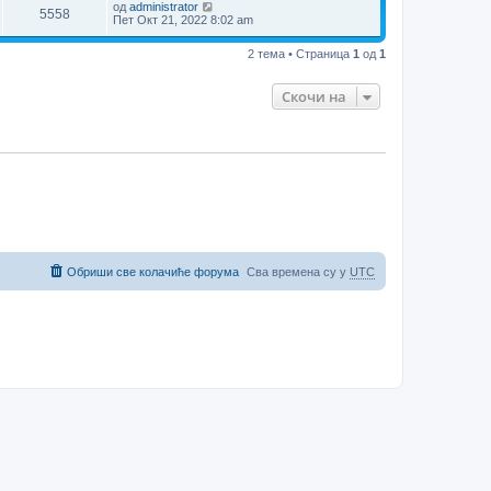
од
administrator
5558
Пет Окт 21, 2022 8:02 am
2 тема • Страница
1
од
1
Скочи на
Обриши све колачиће форума
Сва времена су у
UTC