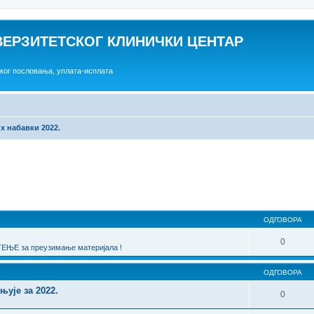
ВЕРЗИТЕТСКОГ КЛИНИЧКИ ЦЕНТАР
ског пословања, уплата-исплата
х набавки 2022.
една претрага
ОДГОВОРА
0
ЊЕ за преузимање материјала !
ОДГОВОРА
њује за 2022.
0