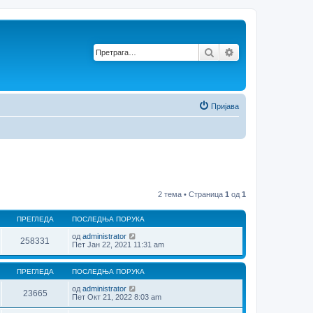
Претрага
Напредна претр
Пријава
2 тема • Страница
1
од
1
ПРЕГЛЕДА
ПОСЛЕДЊА ПОРУКА
од
administrator
258331
Пет Јан 22, 2021 11:31 am
ПРЕГЛЕДА
ПОСЛЕДЊА ПОРУКА
од
administrator
23665
Пет Окт 21, 2022 8:03 am