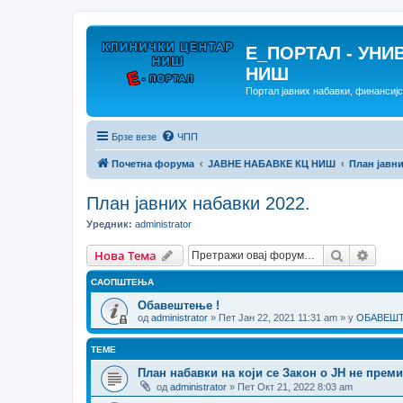
E_ПОРТАЛ - УНИ
НИШ
Портал јавних набавки, финансиј
Брзе везе
ЧПП
Почетна форума
ЈАВНЕ НАБАВКЕ КЦ НИШ
План јавни
План јавних набавки 2022.
Уредник:
administrator
Претрага
Напр
Нова Тема
САОПШТЕЊА
Обавештење !
од
administrator
» Пет Јан 22, 2021 11:31 am » у
ОБАВЕШТЕ
ТЕМЕ
План набавки на који се Закон о ЈН не преми
од
administrator
» Пет Окт 21, 2022 8:03 am