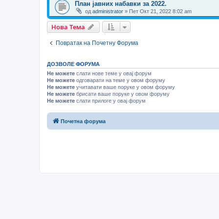
План јавних набавки за 2022.
од
administrator
» Пет Окт 21, 2022 8:02 am
Нова Тема
Повратак на Почетну Форума
ДОЗВОЛЕ ФОРУМА
Не можете
слати нове теме у овај форум
Не можете
одговарати на теме у овом форуму
Не можете
учитавати ваше поруке у овом форуму
Не можете
брисати ваше поруке у овом форуму
Не можете
слати прилоге у овај форум
Почетна форума