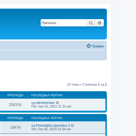
Претрага
Напредна претр
Пријава
23 тема • Страница
1
од
1
ПРЕГЛЕДА
ПОСЛЕДЊА ПОРУКА
од
administrator
258316
Пет Јан 22, 2021 11:31 am
ПРЕГЛЕДА
ПОСЛЕДЊА ПОРУКА
од
Finansijska operativa 2
19478
Чет Јан 05, 2023 11:04 am