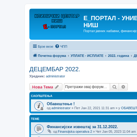
E_ПОРТАЛ - УНИ
НИШ
Портал јавних набавки, финансиј
Брзе везе
ЧПП
Почетна форума
УПЛАТЕ - ИСПЛАТЕ
2022. година
Д
ДЕЦЕМБАР 2022.
Уредник:
administrator
Претрага
Напр
Нова Тема
САОПШТЕЊА
Обавештење !
од
administrator
» Пет Јан 22, 2021 11:31 am » у
ОБАВЕШТЕ
ТЕМЕ
Финансијски извештај за 31.12.2022.
од
Finansijska operativa 2
» Чет Јан 05, 2023 11:04 am