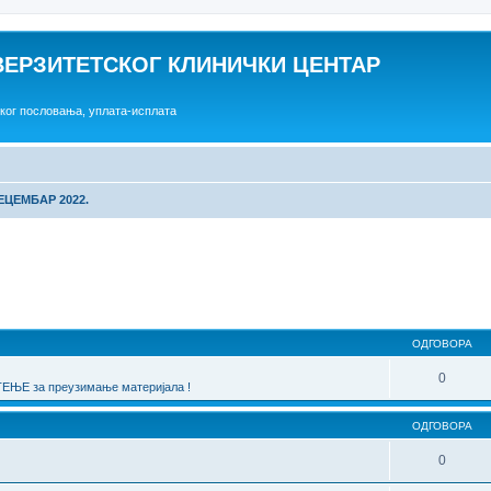
ВЕРЗИТЕТСКОГ КЛИНИЧКИ ЦЕНТАР
ског пословања, уплата-исплата
ЕЦЕМБАР 2022.
една претрага
ОДГОВОРА
0
ЊЕ за преузимање материјала !
ОДГОВОРА
0