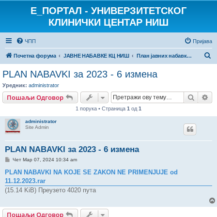
E_ПОРТАЛ - УНИВЕРЗИТЕТСКОГ
КЛИНИЧКИ ЦЕНТАР НИШ
ЧПП
Пријава
П
Почетна форума
ЈАВНЕ НАБАВКЕ КЦ НИШ
План јавних набавки 2023.
р
PLAN NABAVKI за 2023 - 6 измена
е
Уредник:
administrator
т
Претр
На
Пошаљи Одговор
р
1 порука • Страница
1
од
1
а
administrator
г
Site Admin
а
PLAN NABAVKI за 2023 - 6 измена
П
Чет Мар 07, 2024 10:34 am
о
р
PLAN NABAVKI NA KOJE SE ZAKON NE PRIMENJUJE od
у
11.12.2023.rar
к
а
(15.14 KiB) Преузето 4020 пута
Пошаљи Одговор