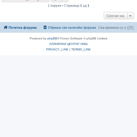
1 порука • Страница
1
од
1
Скочи на
Почетна форума
Обриши све колачиће форума
Сва времена су у
UTC
Powered by
phpBB
® Forum Software © phpBB Limited
КЛИНИЧКИ ЦЕНТАР НИШ
PRIVACY_LINK
|
TERMS_LINK