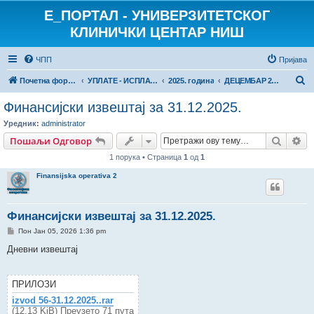
E_ПОРТАЛ - УНИВЕРЗИТЕТСКОГ
КЛИНИЧКИ ЦЕНТАР НИШ
ЧПП
Пријава
П
Почетна форума
УПЛАТЕ - ИСПЛАТЕ
2025. година
ДЕЦЕМБАР 2025.
р
Финансијски извештај за 31.12.2025.
е
Уредник:
administrator
т
Претр
На
Пошаљи Одговор
р
1 порука • Страница
1
од
1
а
Finansijska operativa 2
г
а
Финансијски извештај за 31.12.2025.
П
Пон Јан 05, 2026 1:36 pm
о
р
Дневни извештај
у
к
а
ПРИЛОЗИ
izvod 56-31.12.2025..rar
(12.13 KiB) Преузето 71 пута