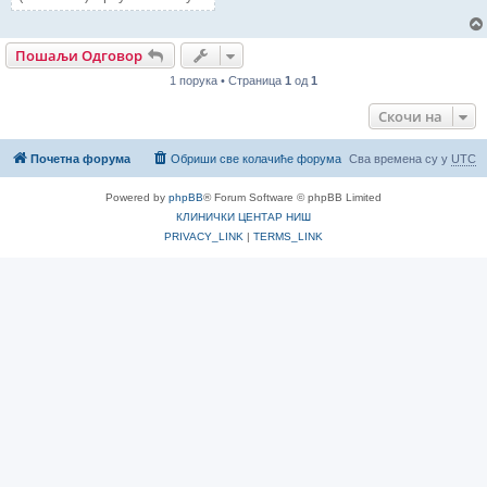
Пошаљи Одговор
1 порука • Страница
1
од
1
Скочи на
Почетна форума
Обриши све колачиће форума
Сва времена су у
UTC
Powered by
phpBB
® Forum Software © phpBB Limited
КЛИНИЧКИ ЦЕНТАР НИШ
PRIVACY_LINK
|
TERMS_LINK