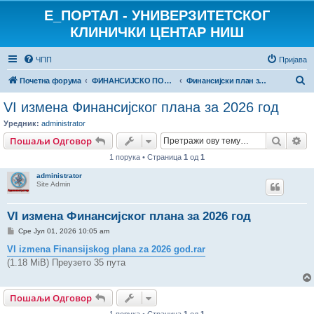
E_ПОРТАЛ - УНИВЕРЗИТЕТСКОГ
КЛИНИЧКИ ЦЕНТАР НИШ
ЧПП
Пријава
П
Почетна форума
ФИНАНСИЈСКО ПОСЛОВАЊЕ
Финансијски план за 2026.
р
VI измена Финансијског плана за 2026 год
е
Уредник:
administrator
т
Претр
На
Пошаљи Одговор
р
1 порука • Страница
1
од
1
а
administrator
г
Site Admin
а
VI измена Финансијског плана за 2026 год
П
Сре Јул 01, 2026 10:05 am
о
р
VI izmena Finansijskog plana za 2026 god.rar
у
(1.18 MiB) Преузето 35 пута
к
а
Пошаљи Одговор
1 порука • Страница
1
од
1