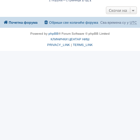
Скочи на
Почетна форума
Обриши све колачиће форума
Сва времена су у
UTC
Powered by
phpBB
® Forum Software © phpBB Limited
КЛИНИЧКИ ЦЕНТАР НИШ
PRIVACY_LINK
|
TERMS_LINK