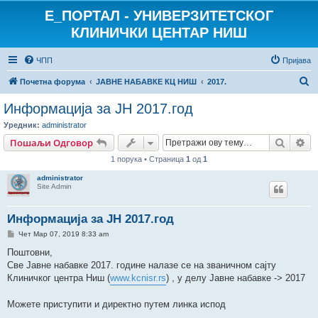
E_ПОРТАЛ - УНИВЕРЗИТЕТСКОГ
КЛИНИЧКИ ЦЕНТАР НИШ
ЧПП
Пријава
П
Почетна форума
ЈАВНЕ НАБАВКЕ КЦ НИШ
2017.
р
Информација за ЈН 2017.год
е
Уредник:
administrator
т
Претр
На
Пошаљи Одговор
р
1 порука • Страница
1
од
1
а
administrator
г
Site Admin
а
Информација за ЈН 2017.год
П
Чет Мар 07, 2019 8:33 am
о
р
Поштовни,
у
Све Јавне набавке 2017. године налазе се на званичном сајту
к
а
Клиничког центра Ниш (
www.kcnisr.rs
) , у делу Јавне набавке -> 2017
Можете приступити и директно путем линка испод