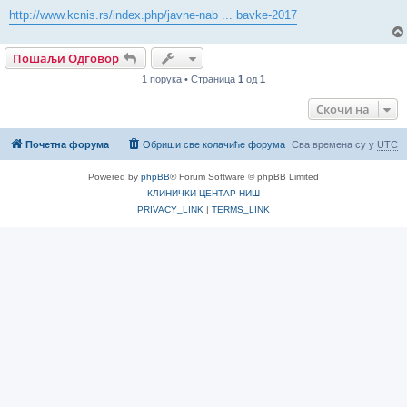
http://www.kcnis.rs/index.php/javne-nab ... bavke-2017
Пошаљи Одговор
1 порука • Страница
1
од
1
Скочи на
Почетна форума
Обриши све колачиће форума
Сва времена су у
UTC
Powered by
phpBB
® Forum Software © phpBB Limited
КЛИНИЧКИ ЦЕНТАР НИШ
PRIVACY_LINK
|
TERMS_LINK