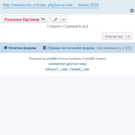
http://www.kcnis.rs/index.php/javne-nab ... bavke-2018
Пошаљи Одговор
1 порука • Страница
1
од
1
Скочи на
Почетна форума
Обриши све колачиће форума
Сва времена су у
UTC
Powered by
phpBB
® Forum Software © phpBB Limited
КЛИНИЧКИ ЦЕНТАР НИШ
PRIVACY_LINK
|
TERMS_LINK