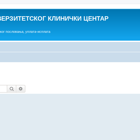
ВЕРЗИТЕТСКОГ КЛИНИЧКИ ЦЕНТАР
ског пословања, уплата-исплата
Претрага
Напредна претрага