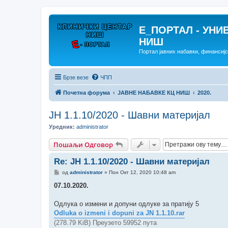
E_ПОРТАЛ - УНИ
НИШ
Портал јавних набавки, финансиј
Брзе везе
ЧПП
Почетна форума
ЈАВНЕ НАБАВКЕ КЦ НИШ
2020.
ЈН 1.1.10/2020 - Шавни материјал
Уредник:
administrator
Пошаљи Одговор
Re: ЈН 1.1.10/2020 - Шавни материјал
П
од
administrator
»
Пон Окт 12, 2020 10:48 am
о
р
07.10.2020.
у
к
а
Одлука о измени и допуни одлуке за пратију 5
Odluka o izmeni i dopuni za JN 1.1.10.rar
(278.79 KiB) Преузето 59952 пута