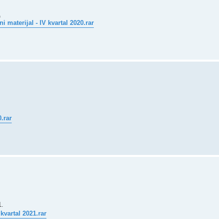
д
 materijal - IV kvartal 2020.rar
.rar
1.
 kvartal 2021.rar