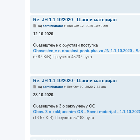
Re: ЈН 1.1.10/2020 - Шавни материјал
П
од
administrator
»
Пон Окт 12, 2020 10:50 am
о
р
12.10.2020.
у
к
а
Обавештење о обустави поступка
Obavestenje o obustavi postupka za JN 1.1.10-2020 - Sa
(9.87 KiB) Преузето 45237 пута
Re: ЈН 1.1.10/2020 - Шавни материјал
П
од
administrator
»
Пет Окт 30, 2020 7:32 am
о
р
28.10.2020.
у
к
а
Обавештење 3 о закључењу ОС
Obav. 3 o zakljucenim OS - Savni materijal - 1.1.10-2020
(13.57 KiB) Преузето 57183 пута