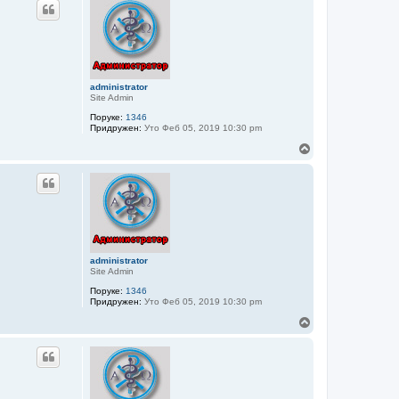
administrator
Site Admin
Поруке:
1346
Придружен:
Уто Феб 05, 2019 10:30 pm
В
р
х
administrator
Site Admin
Поруке:
1346
Придружен:
Уто Феб 05, 2019 10:30 pm
В
р
х