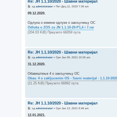
Re: ЈН 1.1.10/2020 - Шавни материјал
П
од
administrator
»
Пет Дец 11, 2020 7:36 am
о
р
09.12.2020.
у
к
а
Одлука о измени одлуке о закључењу ОС
Оdluka o ZOS za JN 1.1.10-20-P1,6 i 7.rar
(204.03 KiB) Преузето 66059 пута
Re: ЈН 1.1.10/2020 - Шавни материјал
П
од
administrator
»
Сре Јан 06, 2021 10:26 am
о
р
31.12.2020.
у
к
а
Обавештење 4 о закључењу ОС
Obav. 4 o zakljucenim OS - Savni materijal - 1.1.10-2020
(11.25 KiB) Преузето 66892 пута
Re: ЈН 1.1.10/2020 - Шавни материјал
П
од
administrator
»
Сре Јан 13, 2021 6:46 am
о
р
12.01.2021.