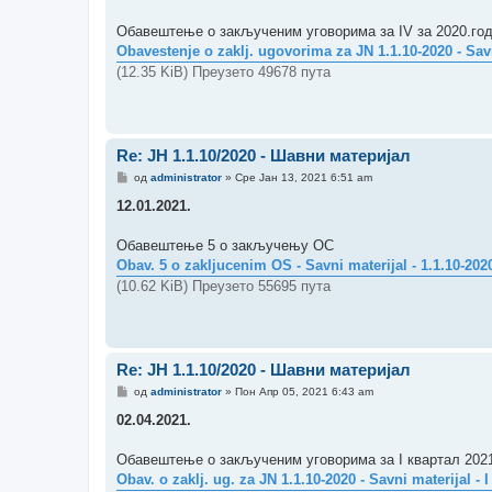
у
к
а
Обавештење о закљученим уговорима за IV за 2020.го
Obavestenje o zaklj. ugovorima za JN 1.1.10-2020 - Savni
(12.35 KiB) Преузето 49678 пута
Re: ЈН 1.1.10/2020 - Шавни материјал
П
од
administrator
»
Сре Јан 13, 2021 6:51 am
о
р
12.01.2021.
у
к
а
Обавештење 5 о закључењу ОС
Obav. 5 o zakljucenim OS - Savni materijal - 1.1.10-2020
(10.62 KiB) Преузето 55695 пута
Re: ЈН 1.1.10/2020 - Шавни материјал
П
од
administrator
»
Пон Апр 05, 2021 6:43 am
о
р
02.04.2021.
у
к
а
Обавештење о закљученим уговорима за I квартал 202
Obav. o zaklj. ug. za JN 1.1.10-2020 - Savni materijal - I