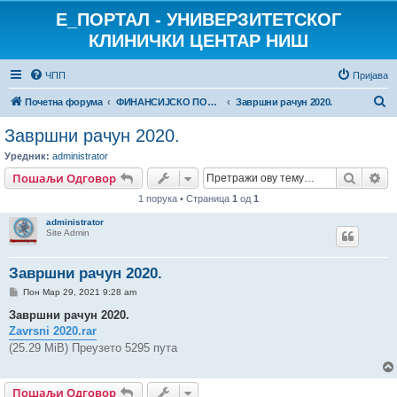
E_ПОРТАЛ - УНИВЕРЗИТЕТСКОГ
КЛИНИЧКИ ЦЕНТАР НИШ
ЧПП
Пријава
П
Почетна форума
ФИНАНСИЈСКО ПОСЛОВАЊЕ
Завршни рачун 2020.
р
Завршни рачун 2020.
е
Уредник:
administrator
т
Претр
На
Пошаљи Одговор
р
1 порука • Страница
1
од
1
а
administrator
г
Site Admin
а
Завршни рачун 2020.
П
Пон Мар 29, 2021 9:28 am
о
р
Завршни рачун 2020.
у
Zavrsni 2020.rar
к
а
(25.29 MiB) Преузето 5295 пута
Пошаљи Одговор