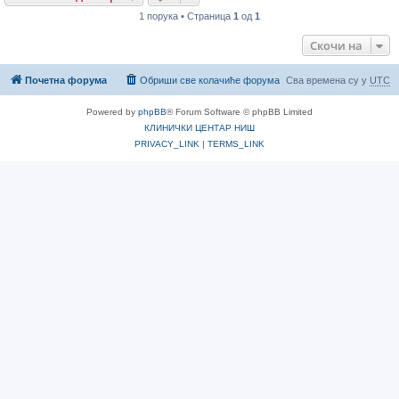
1 порука • Страница
1
од
1
Скочи на
Почетна форума
Обриши све колачиће форума
Сва времена су у
UTC
Powered by
phpBB
® Forum Software © phpBB Limited
КЛИНИЧКИ ЦЕНТАР НИШ
PRIVACY_LINK
|
TERMS_LINK